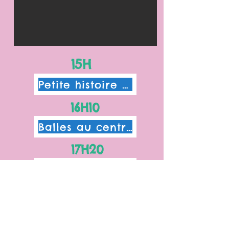
15H
Petite histoire au hasard
16H10
Balles au centre
17H20
Quatre fois rien