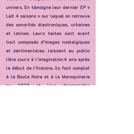
univers. En témoigne leur dernier EP «
Lait 4 saisons » sur lequel on retrouve
des sonorités électroniques, urbaines
et latines. Leurs textes sont avant
tout composés d'images nostalgiques
et sentimentales, laissant au public
libre cours à l'imagination.4 ans après
le début de l’histoire, ils font complet
à la Boule Noire et à la Maroquinerie
en 2023 et leur discographie
cumulant 10 million de streams sur les
plateformes. Loin de se reposer sur
leurs lauriers, le duo prépare pour
2024 un nouveau projet "uptempo"
plus dansant que jamais et toujours