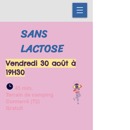
SANS
LACTOSE
Vendredi 30 août à
19H30
45
min.
Terrain de camping
Connerré (72)
Gratuit