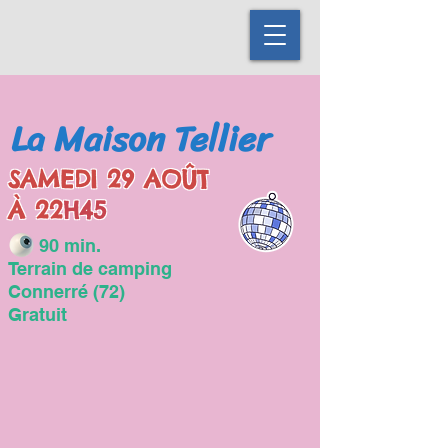
La Maison Tellier
SAMEDI 29 AOÛT
À 22
H45
90
min.
Terrain de camping
Connerré (72)
Gratuit